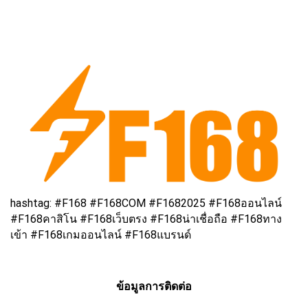
hashtag: #F168 #F168COM #F1682025 #F168ออนไลน์
#F168คาสิโน #F168เว็บตรง #F168น่าเชื่อถือ #F168ทาง
เข้า #F168เกมออนไลน์ #F168แบรนด์
ข้อมูลการติดต่อ