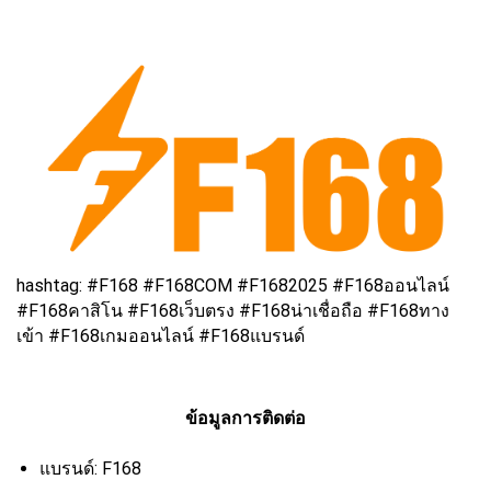
hashtag: #F168 #F168COM #F1682025 #F168ออนไลน์
#F168คาสิโน #F168เว็บตรง #F168น่าเชื่อถือ #F168ทาง
เข้า #F168เกมออนไลน์ #F168แบรนด์
ข้อมูลการติดต่อ
แบรนด์: F168